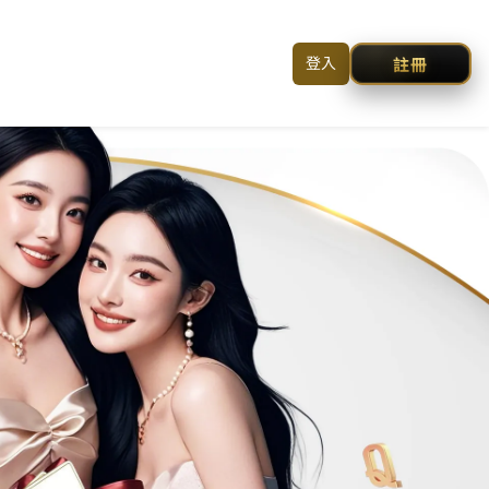
简体
彩券遊戲
39版路
合彩
果賓果作弊