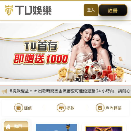
MENU
简体
首頁
真人娛樂
線上電子遊戲
玩運彩討論區
百家樂遊戲